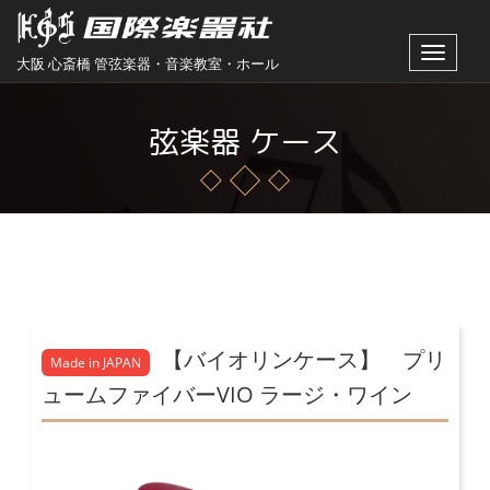
Toggle
大阪 心斎橋 管弦楽器・音楽教室・ホール
navigat
弦楽器 ケース
【バイオリンケース】 プリ
Made in JAPAN
ュームファイバーVIO ラージ・ワイン