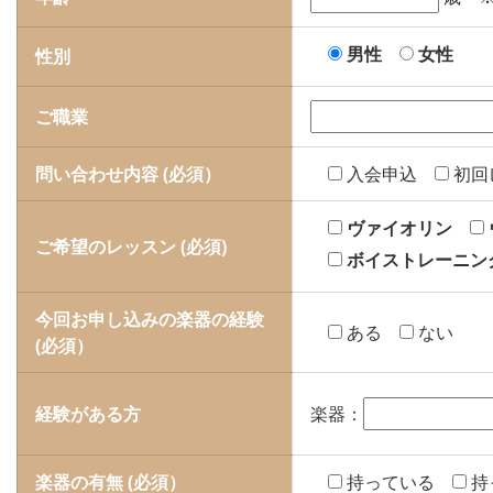
男性
女性
性別
ご職業
問い合わせ内容 (必須）
入会申込
初回
ヴァイオリン
ご希望のレッスン (必須)
ボイストレーニン
今回お申し込みの楽器の経験
ある
ない
(必須）
経験がある方
楽器：
楽器の有無 (必須）
持っている
持