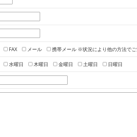
FAX
メール
携帯メール
※状況により他の方法でご
水曜日
木曜日
金曜日
土曜日
日曜日