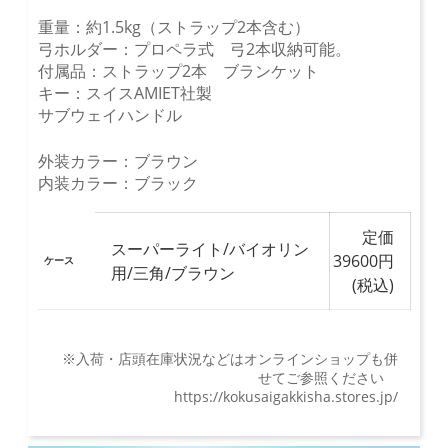
重量：約1.5kg（ストラップ2本含む）
弓ホルダー：プロペラ式 弓2本収納可能。
付属品：ストラップ2本 ブランケット
キー：スイスAMIET社製
サブウェイハンドル
外装カラー：ブラウン
内装カラー：ブラック
定価
スーパーライト/バイオリン
39600円
ケース
用/三角/ブラウン
(税込)
※入荷・店頭在庫状況などはオンラインショップも併
せてご参照ください
https://kokusaigakkisha.stores.jp/