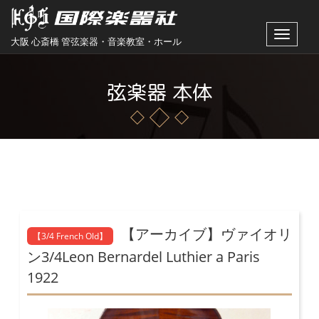
Toggle
大阪 心斎橋 管弦楽器・音楽教室・ホール
navigat
弦楽器 本体
【アーカイブ】ヴァイオリ
【3/4 French Old】
ン3/4Leon Bernardel Luthier a Paris
1922