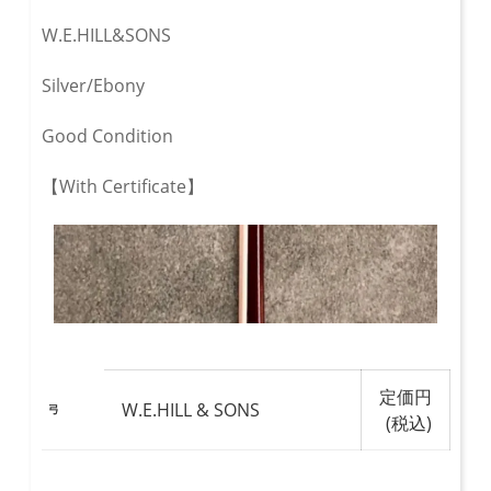
W.E.HILL&SONS
Silver/Ebony
Good Condition
【With Certificate】
定価円
W.E.HILL & SONS
弓
(税込)