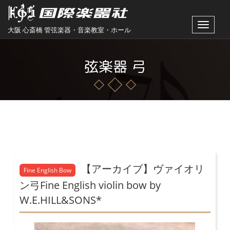
Toggle
大阪 心斎橋 管弦楽器・音楽教室・ホール
navigat
弦楽器 弓
【アーカイブ】ヴァイオリ
Fine English Bow
ン弓Fine English violin bow by
W.E.HILL&SONS*