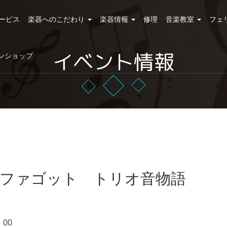
ービス
楽器へのこだわり
楽器情報
修理
音楽教室
フェ
イベント情報
ンショップ
ファゴット トリオ音物語
00