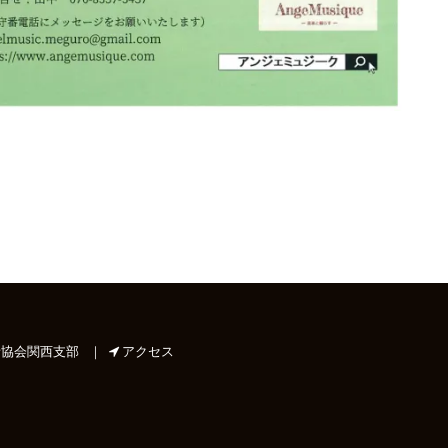
協会関西支部
｜
アクセス