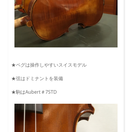
★ペグは操作しやすいスイスモデル
★弦はドミナントを装備
★駒はAubert＃7STD