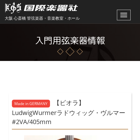
Toggle
大阪 心斎橋 管弦楽器・音楽教室・ホール
navigat
入門用弦楽器情報
【ビオラ】
Made in GERMANY
LudwigWurmerラドウィッグ・ヴルマー
#2VA/405mm