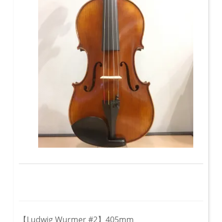
【Ludwig Wurmer #2】405mm