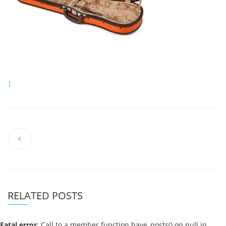
|
RELATED POSTS
Fatal error
: Call to a member function have_posts() on null in