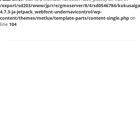
/export/sd203/www/jp/r/e/gmoserver/8/4/sd0546784/kokusaigak
4.7.3-ja-jetpack_webfont-undernavicontrol/wp-
content/themes/metlux/template-parts/content-single.php
on
line
104