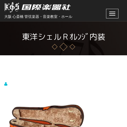
Toggle
大阪 心斎橋 管弦楽器・音楽教室・ホール
navigat
東洋シェルＲｵﾚﾝｼﾞ内装