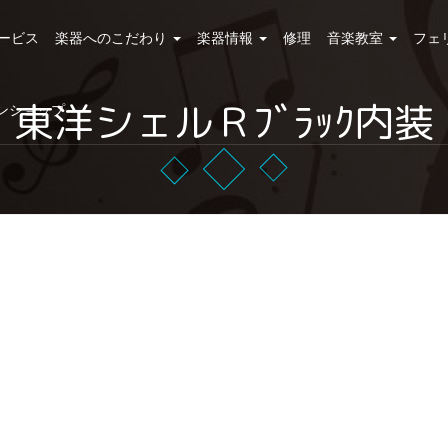
ービス
楽器へのこだわり
楽器情報
修理
音楽教室
フェ
東洋シェルＲﾌﾞﾗｯｸ内装
ンショップ