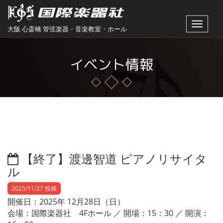
Toggle
大阪 心斎橋 管弦楽器・音楽教室・ホール
navigat
イベント情報
【終了】渡邊智道 ピアノリサイタ
ル
2025/11/27 投稿
開催日：2025年 12月28日（日）
会場：国際楽器社 4Fホール ／ 開場：15：30 ／ 開演：