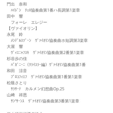
門出 奈和
ﾊｲﾄﾞﾝ ﾁｪﾛ協奏曲第1番ハ長調第1楽章
田中 響
フォーレ エレジー
【ヴァイオリン】
永尾 鈴
ﾒﾝﾃﾞﾙｽｿﾞｰﾝ ｳﾞｧｲｵﾘﾝ協奏曲ホ短調第3楽章
大屋 響
ｳﾞｨｴﾆｬﾌｽｷ ｳﾞｧｲｵﾘﾝ協奏曲第2番第1楽章
杉谷歩の佳
ﾊﾟｶﾞﾆｰﾆ（ｸﾗｲｽﾗｰ編）ｳﾞｧｲｵﾘﾝ協奏曲第1番
和田 涼音
ﾌﾟﾛｺﾌｨｴﾌ ｳﾞｧｲｵﾘﾝ協奏曲第1番第1楽章
松蔭さとり
ｻﾗｻｰﾃ カルメン幻想曲Op.25
山﨑 祥恩
ｻﾝ⁼ｻｰﾝｽ ｳﾞｧｲｵﾘﾝ協奏曲第3番第1楽章