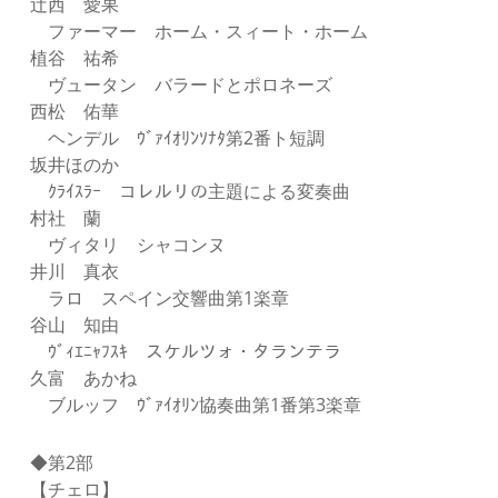
辻西 愛果
ファーマー ホーム・スィート・ホーム
植谷 祐希
ヴュータン バラードとポロネーズ
西松 佑華
ヘンデル ｳﾞｧｲｵﾘﾝｿﾅﾀ第2番ト短調
坂井ほのか
ｸﾗｲｽﾗｰ コレルリの主題による変奏曲
村社 蘭
ヴィタリ シャコンヌ
井川 真衣
ラロ スペイン交響曲第1楽章
谷山 知由
ｳﾞｨｴﾆｬﾌｽｷ スケルツォ・タランテラ
久富 あかね
ブルッフ ｳﾞｧｲｵﾘﾝ協奏曲第1番第3楽章
◆第2部
【チェロ】