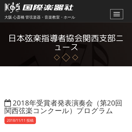
Toggle
大阪 心斎橋 管弦楽器・音楽教室・ホール
navigat
日本弦楽指導者協会関西支部ニ
ュース
2018年受賞者発表演奏会（第20回
関西弦楽コンクール）プログラム
2018/11/11 投稿