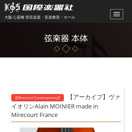
Toggle
大阪 心斎橋 管弦楽器・音楽教室・ホール
navigat
弦楽器 本体
【アーカイブ】ヴァ
【Mirecourt Contemporary】
イオリンAlain MOINIER made in
Mirecourt France