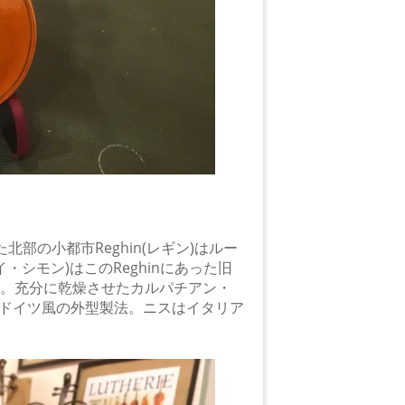
部の小都市Reghin(レギン)はルー
イ・シモン)はこのReghinにあった旧
す。充分に乾燥させたカルパチアン・
ドイツ風の外型製法。ニスはイタリア