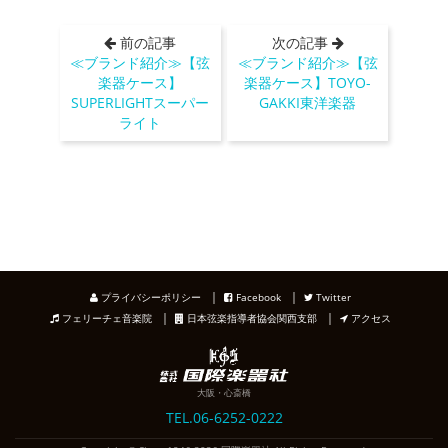
前の記事
次の記事
≪ブランド紹介≫【弦
≪ブランド紹介≫【弦
楽器ケース】
楽器ケース】TOYO-
SUPERLIGHTスーパー
GAKKI東洋楽器
ライト
｜
｜
プライバシーポリシー
Facebook
Twitter
｜
｜
フェリーチェ音楽院
日本弦楽指導者協会関西支部
アクセス
大阪・心斎橋
TEL.06-6252-0222