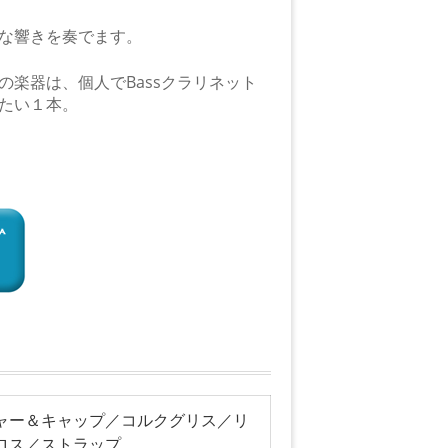
な響きを奏でます。
楽器は、個人でBassクラリネット
たい１本。
ャー＆キャップ／コルクグリス／リ
ロス／ストラップ