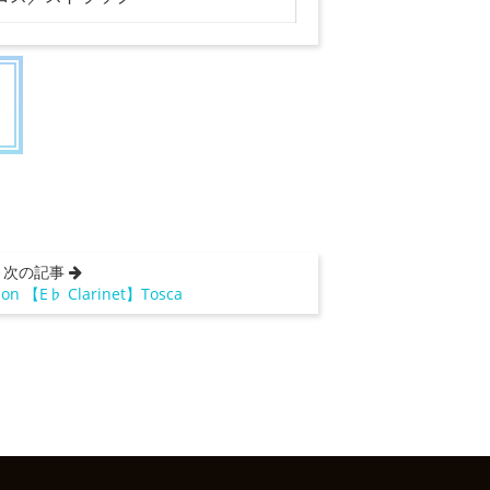
次の記事
pon 【E♭ Clarinet】Tosca