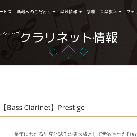
ービス
楽器へのこだわり
楽器情報
修理
音楽教室
フェ
クラリネット情報
ンショップ
【Bass Clarinet】Prestige
長年にわたる研究と試作の集大成として考案されたPrest