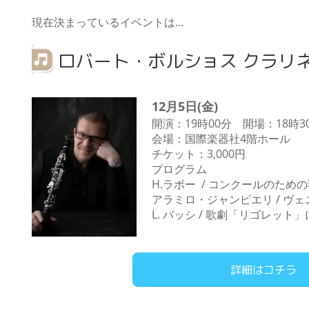
現在決まっているイベントは…
ロバート・ボルショス クラリ
12月5日(金)
開演：19時00分 開場：18時3
会場：国際楽器社4階ホール
チケット：3,000円
プログラム
H.ラボー / コンクールのため
アラミロ・ジャンピエリ / ヴ
L. バッシ / 歌劇「リゴレ
詳細はコチラ