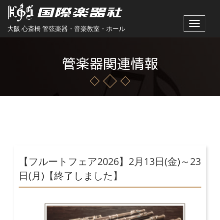
Toggle
大阪 心斎橋 管弦楽器・音楽教室・ホール
navigat
管楽器関連情報
【フルートフェア2026】2月13日(金)～23
日(月)【終了しました】