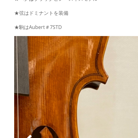
★弦はドミナントを装備
★駒はAubert＃7STD