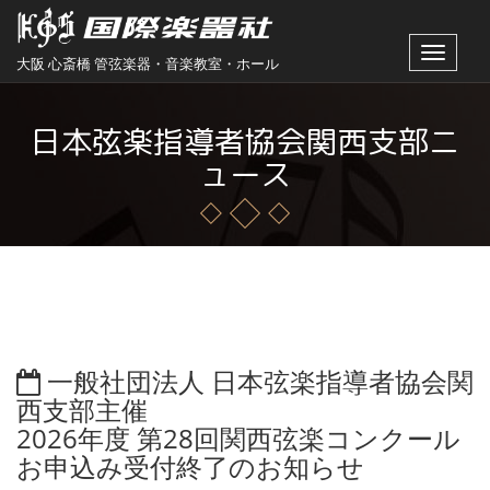
Toggle
大阪 心斎橋 管弦楽器・音楽教室・ホール
navigat
日本弦楽指導者協会関西支部ニ
ュース
一般社団法人 日本弦楽指導者協会関
西支部主催
2026年度 第28回関西弦楽コンクール
お申込み受付終了のお知らせ