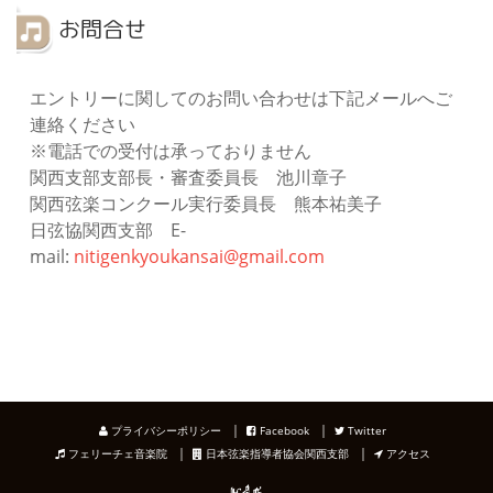
お問合せ
エントリーに関してのお問い合わせは下記メールへご
連絡ください
※電話での受付は承っておりません
関西支部支部長・審査委員長 池川章子
関西弦楽コンクール実行委員長 熊本祐美子
日弦協関西支部 E-
mail:
nitigenkyoukansai@gmail.com
｜
｜
プライバシーポリシー
Facebook
Twitter
｜
｜
フェリーチェ音楽院
日本弦楽指導者協会関西支部
アクセス