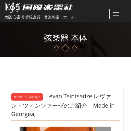
Toggle
大阪 心斎橋 管弦楽器・音楽教室・ホール
navigat
弦楽器 本体
Levan Tsintsadze レヴァ
Made in Gerogia
ン・ツィンツァーゼのご紹介 Made in
Georgea,