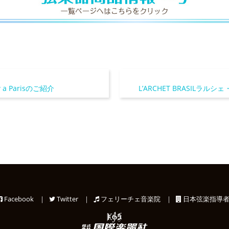
ow a Parisのご紹介
L’ARCHET BRASILラルシェ・
Facebook
｜
Twitter
｜
フェリーチェ音楽院
｜
日本弦楽指導者