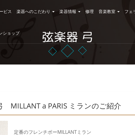
ービス
楽器へのこだわり
楽器情報
修理
音楽教室
フェ
弦楽器 弓
ンショップ
ILLANT a PARIS ミランのご紹介
定番のフレンチボーMILLANTミラン