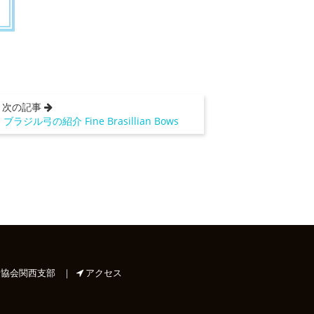
次の記事
ブラジル弓の紹介 Fine Brasillian Bows
協会関西支部
｜
アクセス