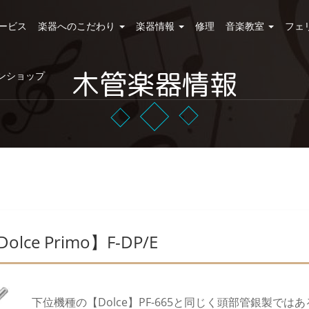
ービス
楽器へのこだわり
楽器情報
修理
音楽教室
フェ
木管楽器情報
ンショップ
Dolce Primo】F-DP/E
下位機種の【Dolce】PF-665と同じく頭部管銀製で