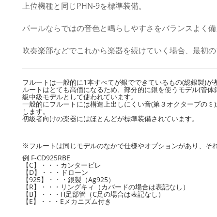
上位機種と同じPHN-9を標準装備。
パールならではの音色と鳴らしやすさをバランスよく備
吹奏楽部などでこれから楽器を続けていく場合、最初の
フルートは一般的に1本すべてが銀でできているもの(総銀製)
ルートはとても高価になるため、部分的に銀を使うモデル(管体
級中級モデルとして使われています。
一般的にフルートには構造上出しにくい音(第３オクターブのミ
します。
初級者向けの楽器にはほとんどが標準装備されています。
※フルートは同じモデルのなかで仕様やオプションがあり、そ
例 F-CD925RBE
【C】・・・カンタービレ
【D】・・・ドローン
【925】・・・銀製（Ag925）
【R】・・・リングキィ（カバードの場合は表記なし）
【B】・・・H足部管（C足の場合は表記なし）
【E】・・・Eメカニズム付き