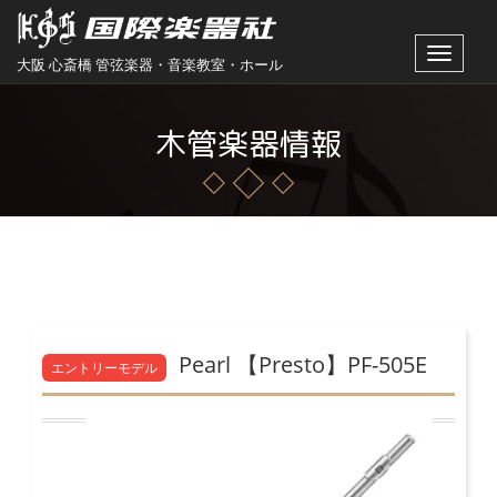
Toggle
大阪 心斎橋 管弦楽器・音楽教室・ホール
navigat
木管楽器情報
Pearl 【Presto】PF-505E
エントリーモデル