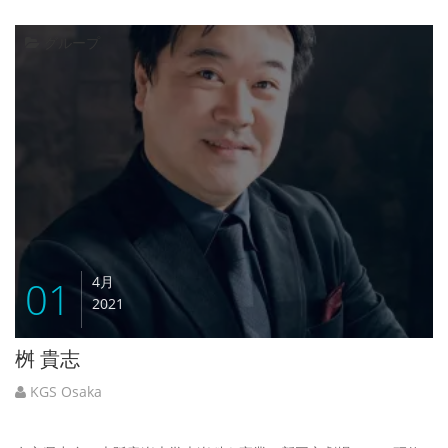
グループ
01
4月
2021
桝 貴志
KGS Osaka