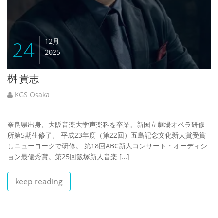
24
12月
2025
桝 貴志
KGS Osaka
奈良県出身。大阪音楽大学声楽科を卒業。新国立劇場オペラ研修
所第5期生修了。 平成23年度（第22回）五島記念文化新人賞受賞
しニューヨークで研修。 第18回ABC新人コンサート・オーディシ
ョン最優秀賞。第25回飯塚新人音楽 […]
keep reading