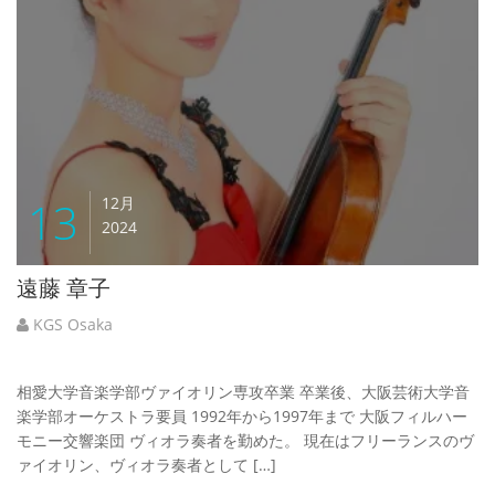
13
12月
2024
遠藤 章子
KGS Osaka
相愛大学音楽学部ヴァイオリン専攻卒業 卒業後、大阪芸術大学音
楽学部オーケストラ要員 1992年から1997年まで 大阪フィルハー
モニー交響楽団 ヴィオラ奏者を勤めた。 現在はフリーランスのヴ
ァイオリン、ヴィオラ奏者として […]