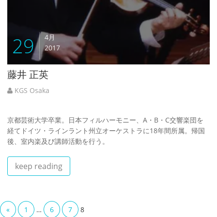
29
4月
2017
藤井 正英
KGS Osaka
京都芸術大学卒業。日本フィルハーモニー、A・B・C交響楽団を
経てドイツ・ラインラント州立オーケストラに18年間所属。帰国
後、室内楽及び講師活動を行う。
keep reading
«
1
…
6
7
8