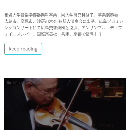
相愛大学音楽学部器楽科卒業、同大学研究科修了。卒業演奏会、
広島市、高槻市、沙羅の木会 各新人演奏会に出演。広島プロミシ
ングコンサートにて広島交響楽団と協演。アンサンブル・デ・フ
ォイユメンバー。国際楽器社、兵庫、京都で指導 […]
keep reading
ヴィオラ