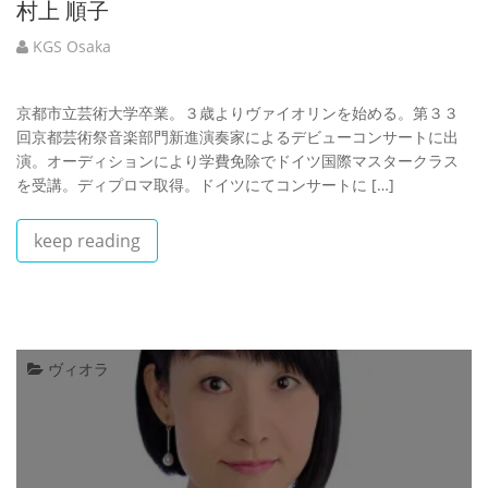
村上 順子
KGS Osaka
京都市立芸術大学卒業。３歳よりヴァイオリンを始める。第３３
回京都芸術祭音楽部門新進演奏家によるデビューコンサートに出
演。オーディションにより学費免除でドイツ国際マスタークラス
を受講。ディプロマ取得。ドイツにてコンサートに […]
keep reading
ヴィオラ