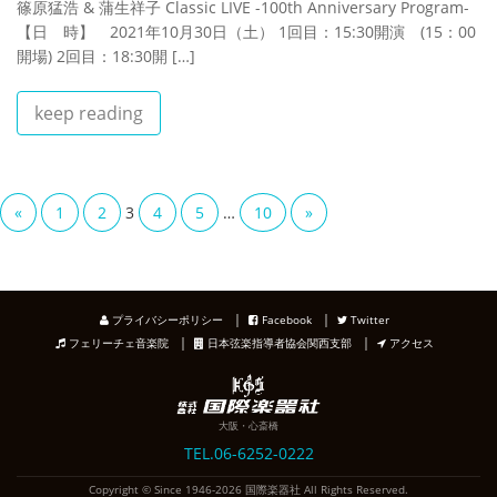
篠原猛浩 & 蒲生祥子 Classic LIVE -100th Anniversary Program-
【日 時】 2021年10月30日（土） 1回目：15:30開演 (15：00
開場) 2回目：18:30開 […]
keep reading
«
1
2
3
4
5
…
10
»
｜
｜
プライバシーポリシー
Facebook
Twitter
｜
｜
フェリーチェ音楽院
日本弦楽指導者協会関西支部
アクセス
大阪・心斎橋
TEL.06-6252-0222
Copyright © Since 1946-2026 国際楽器社 All Rights Reserved.