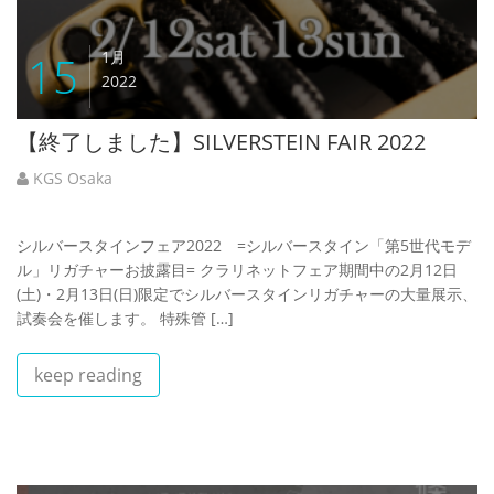
15
1月
2022
【終了しました】SILVERSTEIN FAIR 2022
KGS Osaka
シルバースタインフェア2022 =シルバースタイン「第5世代モデ
ル」リガチャーお披露目= クラリネットフェア期間中の2月12日
(土)・2月13日(日)限定でシルバースタインリガチャーの大量展示、
試奏会を催します。 特殊管 […]
keep reading