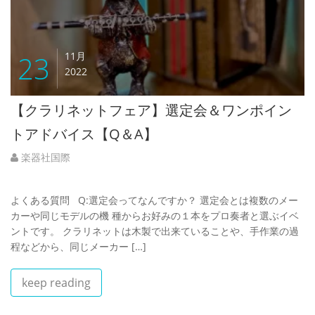
23
11月
2022
【クラリネットフェア】選定会＆ワンポイン
トアドバイス【Q＆A】
楽器社国際
よくある質問 Q:選定会ってなんですか？ 選定会とは複数のメー
カーや同じモデルの機 種からお好みの１本をプロ奏者と選ぶイベ
ントです。 クラリネットは木製で出来ていることや、手作業の過
程などから、同じメーカー […]
keep reading