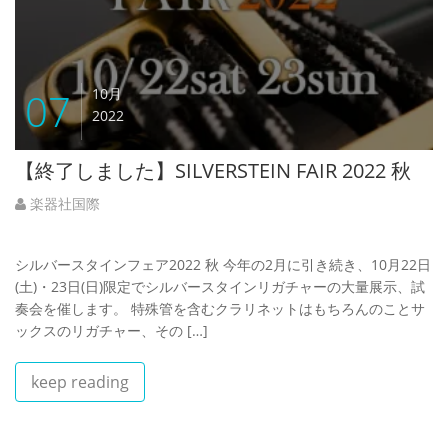
07
10月
2022
【終了しました】SILVERSTEIN FAIR 2022 秋
楽器社国際
シルバースタインフェア2022 秋 今年の2月に引き続き、10月22日
(土)・23日(日)限定でシルバースタインリガチャーの大量展示、試
奏会を催します。 特殊管を含むクラリネットはもちろんのことサ
ックスのリガチャー、その […]
keep reading