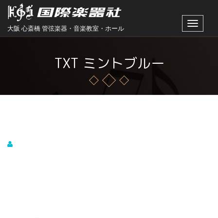
Toggle
大阪 心斎橋 管弦楽器・音楽教室・ホール
navigat
TXT ミントブルー