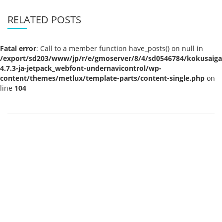
RELATED POSTS
Fatal error
: Call to a member function have_posts() on null in
/export/sd203/www/jp/r/e/gmoserver/8/4/sd0546784/kokusaigak
4.7.3-ja-jetpack_webfont-undernavicontrol/wp-
content/themes/metlux/template-parts/content-single.php
on
line
104