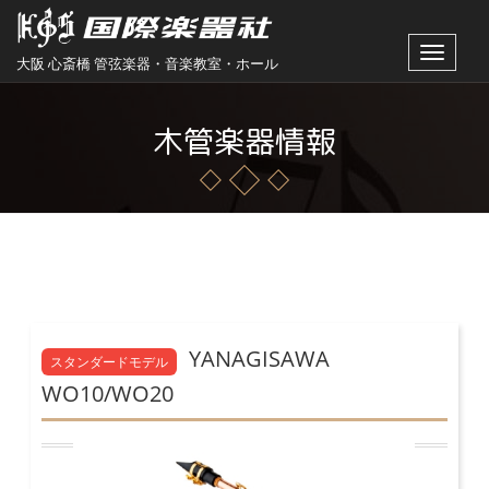
Toggle
大阪 心斎橋 管弦楽器・音楽教室・ホール
navigat
木管楽器情報
YANAGISAWA
スタンダードモデル
WO10/WO20