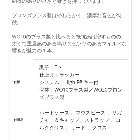
納得の鳴りの良さと響きを持っています。
ブロンズブラス製はやわらかく、濃厚な音色が特
徴。
WO10のブラス製と比べると抵抗感は増すものの、
太くて重量感のある鳴りと色ツヤのあるマイルドな
響きが魅力の１本。
調子：E♭
仕上げ：ラッカー
システム：High F# キー付
仕様
管体：WO10ブラス製／WO20ブロン
ズブラス製
ハードケース 、マウスピース 、リガ
チャー＆キャップ、ストラップ 、コ
付属品
ルクグリス 、リード 、クロス