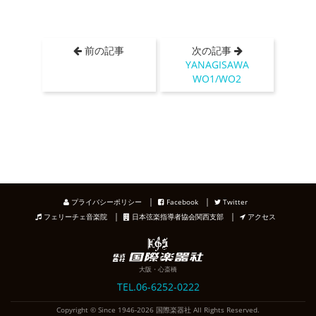
前の記事
次の記事
YANAGISAWA
WO1/WO2
｜
｜
プライバシーポリシー
Facebook
Twitter
｜
｜
フェリーチェ音楽院
日本弦楽指導者協会関西支部
アクセス
大阪・心斎橋
TEL.06-6252-0222
Copyright © Since 1946-2026 国際楽器社 All Rights Reserved.