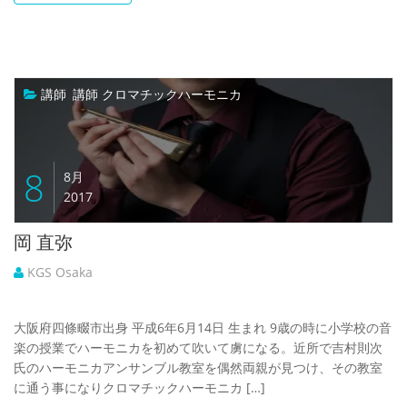
講師
,
講師 クロマチックハーモニカ
8
8月
2017
岡 直弥
KGS Osaka
大阪府四條畷市出身 平成6年6月14日 生まれ 9歳の時に小学校の音
楽の授業でハーモニカを初めて吹いて虜になる。近所で吉村則次
氏のハーモニカアンサンブル教室を偶然両親が見つけ、その教室
に通う事になりクロマチックハーモニカ […]