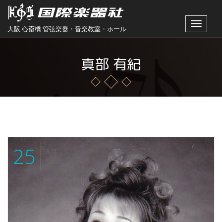
Toggle
大阪 心斎橋 管弦楽器・音楽教室・ホール
navigat
真部 有紀
25
5月
2017