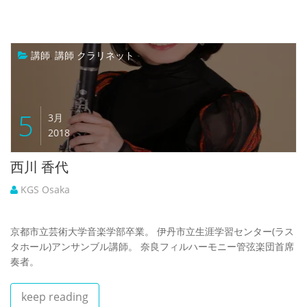
講師
,
講師 クラリネット
5
3月
2018
西川 香代
KGS Osaka
京都市立芸術大学音楽学部卒業。 伊丹市立生涯学習センター(ラス
タホール)アンサンブル講師。 奈良フィルハーモニー管弦楽団首席
奏者。
keep reading