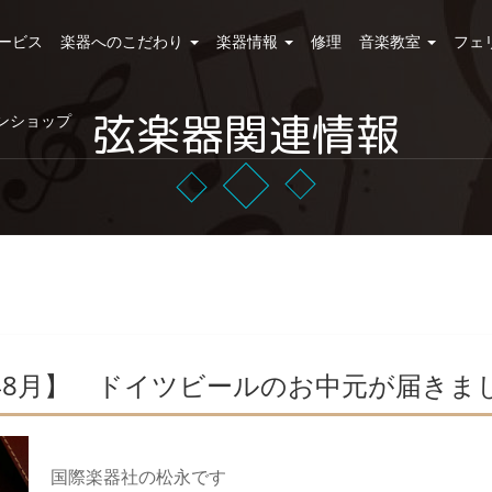
ービス
楽器へのこだわり
楽器情報
修理
音楽教室
フェ
弦楽器関連情報
ンショップ
2年8月】 ドイツビールのお中元が届きま
国際楽器社の松永です