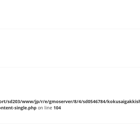
ort/sd203/www/jp/r/e/gmoserver/8/4/sd0546784/kokusaigakkisha
ntent-single.php
on line
104