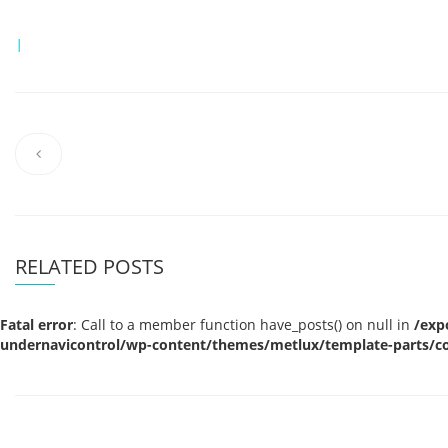
|
RELATED POSTS
Fatal error
: Call to a member function have_posts() on null in
/exp
undernavicontrol/wp-content/themes/metlux/template-parts/co