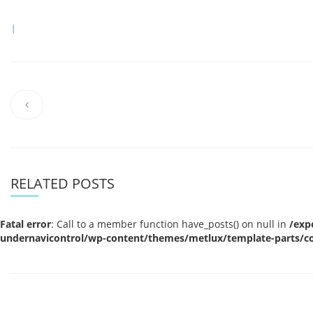
|
RELATED POSTS
Fatal error
: Call to a member function have_posts() on null in
/exp
undernavicontrol/wp-content/themes/metlux/template-parts/co