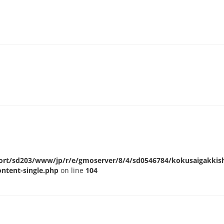
ort/sd203/www/jp/r/e/gmoserver/8/4/sd0546784/kokusaigakkisha
ntent-single.php
on line
104