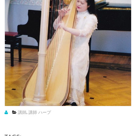
講師
,
講師 ハープ