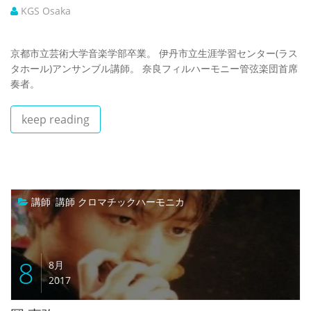
KGS Osaka
京都市立芸術大学音楽学部卒業。 伊丹市立生涯学習センター(ラス
タホール)アンサンブル講師。 奈良フィルハーモニー管弦楽団首席
奏者。
keep reading
講師
,
講師 クロマチックハーモニカ
8
8月
2017