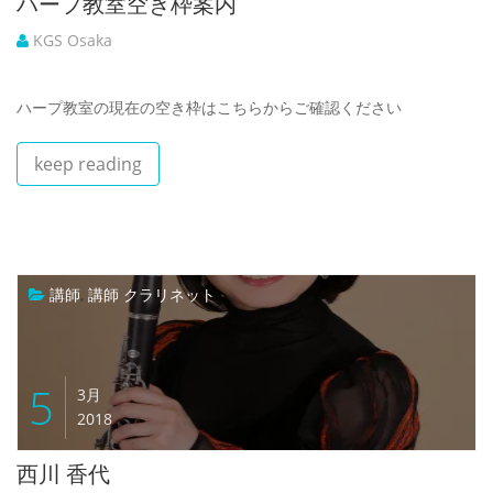
ハープ教室空き枠案内
KGS Osaka
ハープ教室の現在の空き枠はこちらからご確認ください
keep reading
講師
,
講師 クラリネット
5
3月
2018
西川 香代