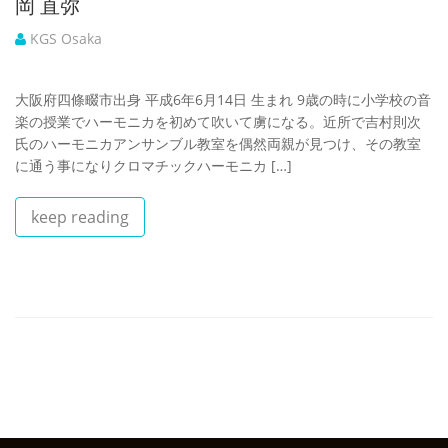
岡 直弥
KGS Osaka
大阪府四條畷市出身 平成6年6月14日 生まれ 9歳の時に小学校の音
楽の授業でハーモニカを初めて吹いて虜になる。近所で吉村則次
氏のハーモニカアンサンブル教室を偶然両親が見つけ、その教室
に通う事になりクロマチックハーモニカ […]
keep reading