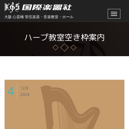
Toggle
大阪 心斎橋 管弦楽器・音楽教室・ホール
navigat
ハープ教室空き枠案内
4
12月
2024