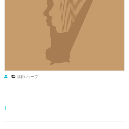
講師 ハープ
|