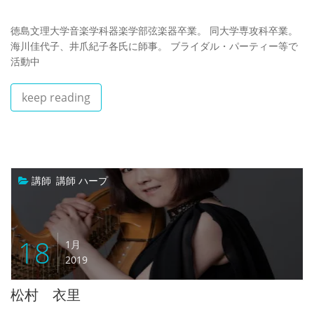
徳島文理大学音楽学科器楽学部弦楽器卒業。 同大学専攻科卒業。
海川佳代子、井爪紀子各氏に師事。 ブライダル・パーティー等で
活動中
keep reading
講師
,
講師 ハープ
18
1月
2019
松村 衣里