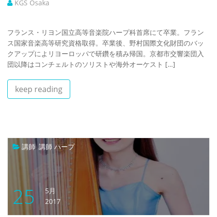
KGS Osaka
フランス・リヨン国立高等音楽院ハープ科首席にて卒業。フラン
ス国家音楽高等研究資格取得。卒業後、野村国際文化財団のバッ
クアップによリヨーロッパで研鑽を積み帰国。京都市交響楽団入
団以降はコンチェルトのソリストや海外オーケスト […]
keep reading
講師
,
講師 ハープ
25
5月
2017